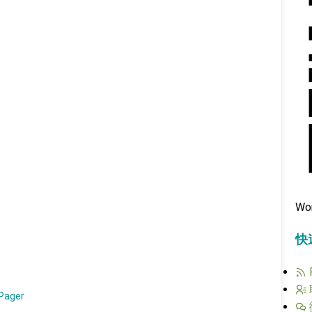
Wo
快
Pager