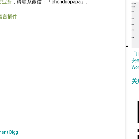
站业务
，请联系微信：「chenduopapa」。
s 留言插件
「
安
Wo
关
nt Digg