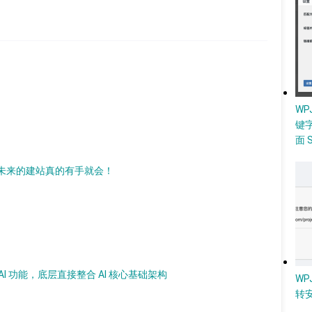
W
键
面 
 AI，未来的建站真的有手就会！
加 AI 功能，底层直接整合 AI 核心基础架构
WP
转