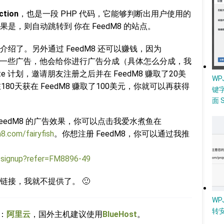
ction
，也是一段 PHP 代码，它能够判断出用户使用的
，则自动跳转到 你在 FeedM8 的站点。
绍了。另外通过 FeedM8 还可以赚钱，因为
入了一些广告，他会给你进行广告分成（具体怎么分成，我
ate 计划，邀请朋友注册之后并在 FeedM8 赚取了20美
W
80天获在 FeedM8 赚取了100美元，你就可以再获得
键
面 
eedM8 的广告效果，你可以点击我爱水煮鱼在
8.com/fairyfish
。你想注册 FeedM8，你可以通过我推
signup?refer=FM8896-49
接，我就不提供了。 🙂
WP
转
：
阿里云
，国外主机建议使用
BlueHost
。