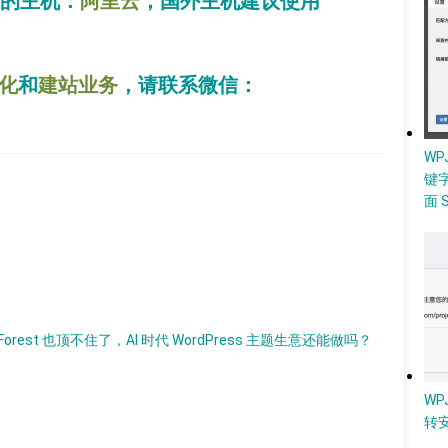
用的主机：
阿里云
，国外主机建议使用
优化
和
建站业务
，请联系微信：
W
键
面 
Forest 也顶不住了，AI 时代 WordPress 主题生意还能做吗？
WP
转