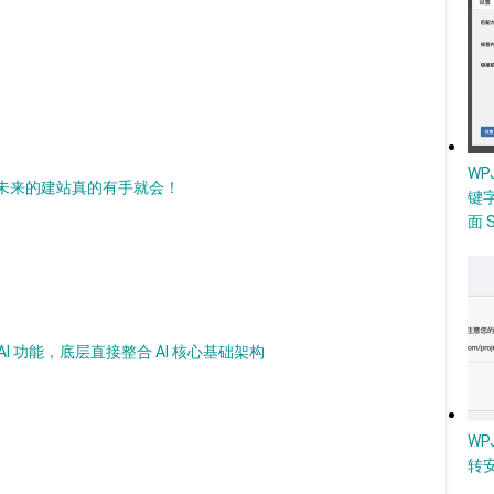
W
 AI，未来的建站真的有手就会！
键
面 
加 AI 功能，底层直接整合 AI 核心基础架构
WP
转