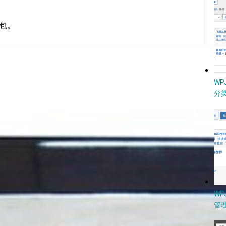
包。
W
分类
WP
管