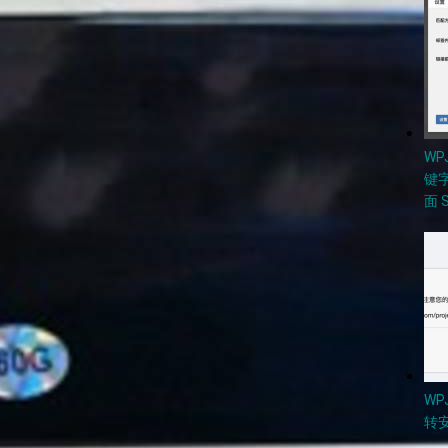
W
键
面 
WP
转