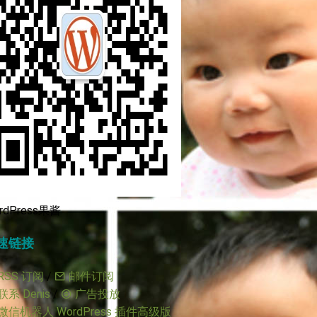
rdPress果酱
速链接
RSS 订阅
/
邮件订阅
联系 Denis
/
广告投放
微信机器人 WordPress 插件高级版