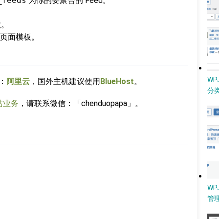
_feeds
为你的要聚合的 Feed。
数。
页面模板。
W
：
阿里云
，国外主机建议使用
BlueHost
。
分类
站业务
，请联系微信：「chenduopapa」。
WP
管