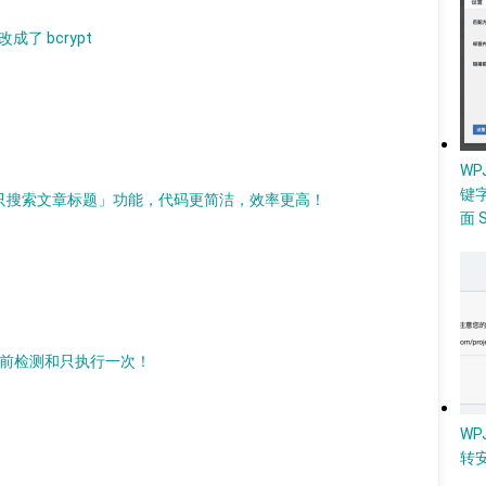
成了 bcrypt​
W
键
「只搜索文章标题」功能，代码更简洁，效率更高！
面 
支持运行前检测和只执行一次！
WP
转