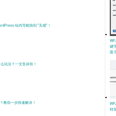
dPress 站内导航快到 “无感”！
W
键
面 
能整出什么玩法？一文告诉你！
重定向？教你一步快速解决！
WP
转