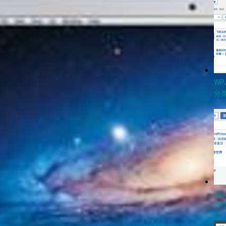
W
分类
WP
管