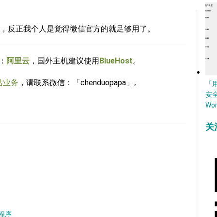
，反正我个人是觉得微信官方的就足够用了。
：
阿里云
，国外主机建议使用
BlueHost
。
站业务
，请联系微信：「chenduopapa」。
「
安
Wo
关
程序