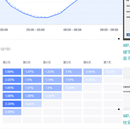
W
键
面 
WP
转