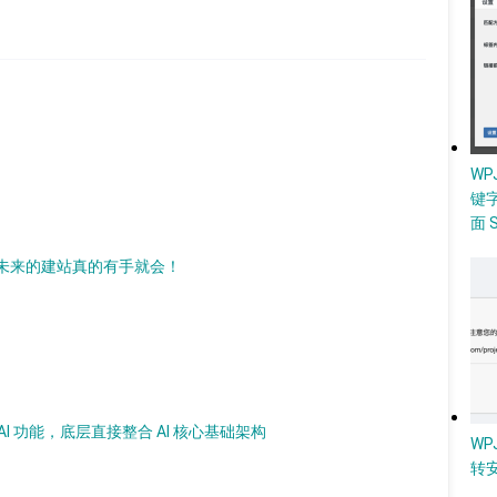
W
键
面 
 AI，未来的建站真的有手就会！
加 AI 功能，底层直接整合 AI 核心基础架构
WP
转