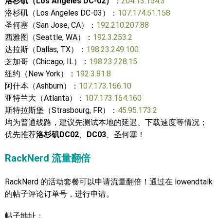
洛杉矶（Los Angeles DC-02）
：
204.13.154.3
洛杉矶（Los Angeles DC-03）：
107.174.51.158
圣何塞（San Jose, CA）：
192.210.207.88
西雅图（Seattle, WA）：
192.3.253.2
达拉斯（Dallas, TX）：
198.23.249.100
芝加哥（Chicago, IL）：
198.23.228.15
纽约（New York）：
192.3.81.8
阿什本（Ashburn）：
107.173.166.10
亚特兰大（Atlanta）：
107.173.164.160
斯特拉斯堡（Strasbourg, FR）：
45.95.173.2
均为普通线路，建议先测试本地的延迟、下载速度等情况；
优先推荐
洛杉矶DC02
、
DC03
、圣何塞！
RackNerd
流量翻倍
RackNerd 的活动套餐可以申请流量翻倍！通过在 lowendtalk
的帖子评论订单号，进行申请。
帖子地址：