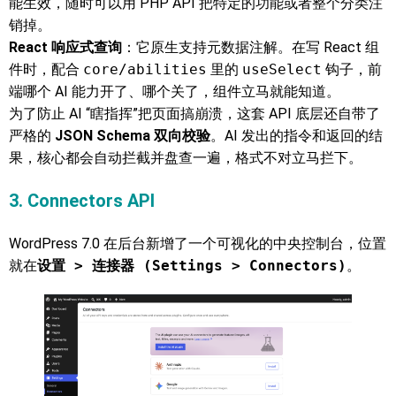
能生效，随时可以用 PHP API 把特定的功能或者整个分类注
销掉。
React 响应式查询
：它原生支持元数据注解。在写 React 组
件时，配合
core/abilities
里的
useSelect
钩子，前
端哪个 AI 能力开了、哪个关了，组件立马就能知道。
为了防止 AI “瞎指挥”把页面搞崩溃，这套 API 底层还自带了
严格的
JSON Schema 双向校验
。AI 发出的指令和返回的结
果，核心都会自动拦截并盘查一遍，格式不对立马拦下。
3. Connectors API
WordPress 7.0 在后台新增了一个可视化的中央控制台，位置
就在
设置 > 连接器 (Settings > Connectors)
。