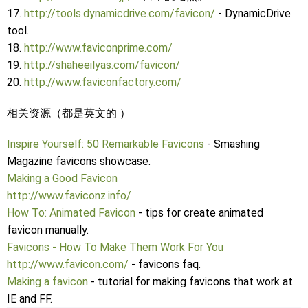
17.
http://tools.dynamicdrive.com/favicon/
- DynamicDrive
tool.
18.
http://www.faviconprime.com/
19.
http://shaheeilyas.com/favicon/
20.
http://www.faviconfactory.com/
相关资源（都是英文的 ）
Inspire Yourself: 50 Remarkable Favicons
- Smashing
Magazine favicons showcase.
Making a Good Favicon
http://www.faviconz.info/
How To: Animated Favicon
- tips for create animated
favicon manually.
Favicons - How To Make Them Work For You
http://www.favicon.com/
- favicons faq.
Making a favicon
- tutorial for making favicons that work at
IE and FF.