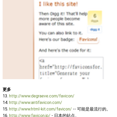
更多
13.
http://www.degraeve.com/favicon/
14.
http://www.antifavicon.com/
15.
http://www.html-kit.com/favicon/
-- 可能是最流行的。
16.
http://www.favicon.jp/
- 日本的站点。