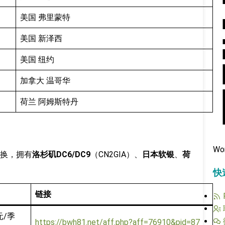
美国 弗里蒙特
美国 新泽西
美国 纽约
加拿大 温哥华
荷兰 阿姆斯特丹
Wo
换，拥有
洛杉矶DC6/DC9
（CN2GIA）、
日本软银
、
荷
！
快
链接
元/季
https://bwh81.net/aff.php?aff=76910&pid=87