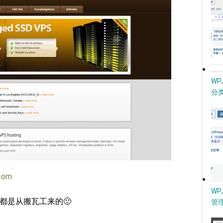
W
分类
com
WP
词都是从搬瓦工来的🙂
管