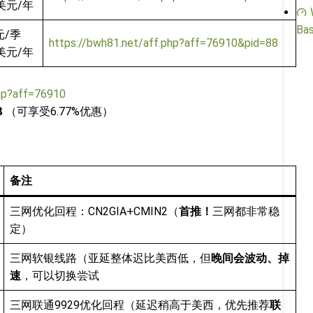
9美元/年
Bas
元/季
https://bwh81.net/aff.php?aff=76910&pid=88
9美元/年
php?aff=76910
B
（可享受6.77%优惠）
备注
三网优化回程：CN2GIA+CMIN2（
首推！
三网都非常稳
定）
三网软银线路（亚延整体迟比美西低，但
晚间会波动、掉
速
，可以切换尝试
三网联通9929优化回程（延迟稍高于美西，优先推荐
联