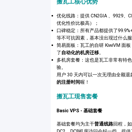
搬瓦工核心优势
优化线路：提供 CN2GIA 、992
优化性价比极高）；
口碑稳定：所有产品都提供了99.9%
等不可抗因素，基本没出现过什么服
简易面板：瓦工的自研 KiwiVM
了
自动化的机房迁移
。
多机房套餐：这也是瓦工非常有特色
验。
用户 30 天内可以一次无理由全额退
的注册时间
喔！
搬瓦工现售套餐
Basic VPS - 基础套餐
基础套餐均为主干
普通线路
回程，如
DC2、DC8机房访问会好一些，