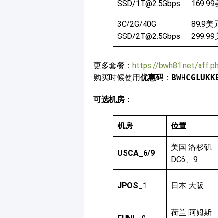
SSD/1T@2.5Gbps
169.9
3C/2G/40G
89.9美
SSD/2T@2.5Gbps
299.9
更多套餐：
https://bwh81.net/aff.
购买时候使用
优惠码
：
BWHCGLUKK
可选机房：
机房
位置
美国 洛杉矶
USCA_6/9
DC6、9
JPOS_1
日本 大阪
荷兰 阿姆斯