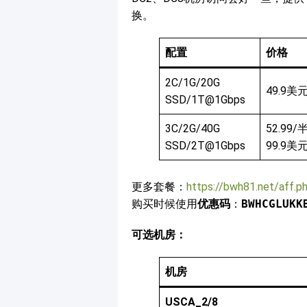
换。
配置
价格
2C/1G/20G
49.9美
SSD/1T@1Gbps
3C/2G/40G
52.99/
SSD/2T@1Gbps
99.9美
更多套餐：
https://bwh81.net/aff.
购买时候使用
优惠码
：
BWHCGLUKK
可选机房：
机房
USCA_2/8