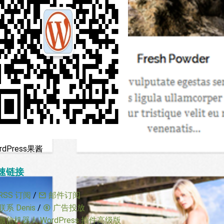
rdPress果酱
速链接
RSS 订阅
/
邮件订阅
联系 Denis
/
广告投放
微信机器人 WordPress 插件高级版