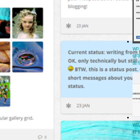
W
键
面 
WP
转