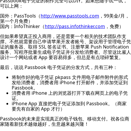
Passbook电子凭证的制作完全可以DIY。如果想随手试一试，
可以上网：
国外：PassTools（
http://www.passtools.com
，99美金/月，
第一个月免费）
国内：InfoThinker（
http://pass.infothinker.com
，免费）
但如果希望真正投入商用，还是需要一个相关的技术团队作支
撑。不然就需要自己申请苹果开发者账号、架设用于管理电子凭
证的服务器、取得 SSL 签名证书、注册苹果 Push Notification
服务、写程序批量生成电子凭证并分发给消费者。尽管这比雇人
设计一个网站或者 App 要容易得多，但总是有点琐碎繁复。
最后，说说 Passbook 电子凭证的分发方式，共有三种：
将制作好的电子凭证 pkpass 文件用电子邮件附件的形式
发给消费者，消费者用 iPhone 打开邮件，并添加凭证到
Passbook。
消费者用 iPhone 上的浏览器打开下载在网页上的电子凭
证。
iPhone App 直接把电子凭证添加到 Passbook。（商家
要先有自家的 App 才行）
Passbook的未来是实现真正的电子钱包、移动支付。祝各位商
家随着新技术越做越好，生意越来越兴隆！