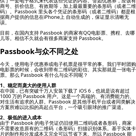
供了一套电子格式来代表这些凭证的内容。譬如优惠券，应该有
商号、折价信息、有效期等，加上最最重要的条形码（或者二维
码）。Passbook 里头各个凭证的条形码（或者二维码）都是根
据商户提供的信息在iPhone上 自动生成的，保证显示清晰无
误。
目前，在国内支持 Passbook 的商家有QQ电影票、携程、去哪
儿等。相信不久就会有很多商家支持 Passbook。
Passbook与众不同之处
今天，使用电子优惠券或电子机票是很平常的事。我们平时团购
电影票的时候，会收到带有二维码的彩信。其实那就是一张电子
票。那么 Passbook 有什么与众不同呢？
1、稳定而庞大的使用人群
在中国，已有突破千万人安装下载了 iOS 6，也就是说有超过
1000 万的 Passbook 用户。这是一个高端的、有消费能力的、
对生活有追求的人群。Passbook 是其他手机平台或者同类解决
方案所难以比拟的高起点平台，一个吸引眼球的推广渠道。
2、极低的进入成本
由于 Passbook 的电子凭证仍旧使用二维码或者条形码，商家
不需要改造原有的二维码（条形码）扫描识别体系。基于实体卡
片的制作和分发成本又完全可以节省下来。所以 Passbook 能