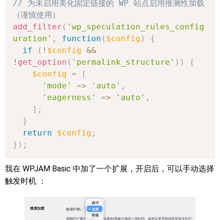
// 为未启用美化固定链接的 WP 站点启用推测性加载
（谨慎使用）
add_filter
(
'wp_speculation_rules_config
uration'
,
function
(
$config
)
{
if
(
!
$config
&&
!
get_option
(
'permalink_structure'
)
)
{
$config
=
[
'mode'
=>
'auto'
,
'eagerness'
=>
'auto'
,
]
;
}
return
$config
;
}
)
;
我在 WPJAM Basic 中加了一个扩展，开启后，可以手动选择
触发时机 ：