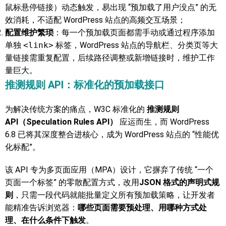
鼠标悬停链接）动态触发，易出现 “预加载了用户没点” 的无
效消耗，不适配 WordPress 站点的高频交互场景；
配置维护繁琐
：每一个预加载页面都需手动或通过程序添加
单独
<link>
标签，WordPress 站点的导航栏、分类页等大
量链接需重复配置，后续路径调整或新增链接时，维护工作
量巨大。
推测规则 API：标准化的预加载接口
为解决传统方案的痛点，W3C 标准化的
推测规则
API（Speculation Rules API）
应运而生，而 WordPress
6.8 已将其深度整合进核心，成为 WordPress 站点的 “性能优
化标配”。
该 API 专为多页面应用（MPA）设计，它摒弃了传统 “一个
页面一个标签” 的零散配置方式，改用
JSON 格式的声明式规
则
，只需一段代码就能批量定义所有预加载策略，让开发者
能精准告诉浏览器：
哪些页面需要预处理、用哪种方式处
理、在什么条件下触发
。