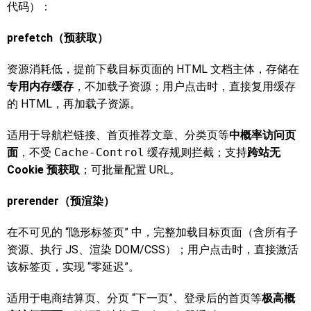
代码）：
prefetch
（预获取）
资源消耗低，提前下载目标页面的 HTML 文档主体，存储在
专用内存缓存
，不加载子资源；用户点击时，直接复用缓存
的 HTML，再加载子资源。
适用于导航栏链接、首页推荐文章、分类页等
中概率访问页
面
，不受
Cache-Control
缓存规则拦截；支持
跨站无
Cookie 预获取
；可批量配置 URL。
prerender（预渲染）
在不可见的 “隐形标签页” 中，完整加载目标页面（含所有子
资源、执行 JS、渲染 DOM/CSS）；用户点击时，直接激活
该标签页，实现 “零延迟”。
适用于电商结算页、分页 “下一页”、登录后的首页等
极高概