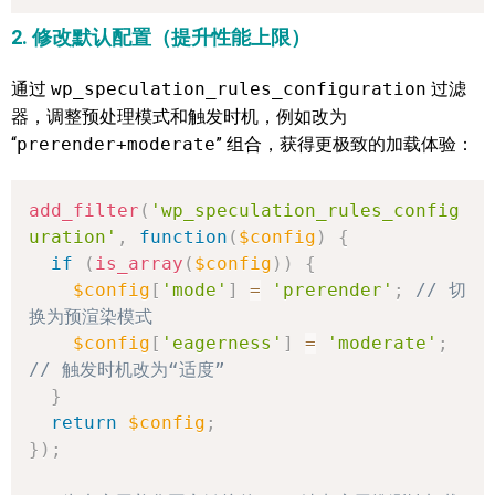
2. 修改默认配置（提升性能上限）
通过
wp_speculation_rules_configuration
过滤
器，调整预处理模式和触发时机，例如改为
“
prerender+moderate
” 组合，获得更极致的加载体验：
add_filter
(
'wp_speculation_rules_config
uration'
,
function
(
$config
)
{
if
(
is_array
(
$config
)
)
{
$config
[
'mode'
]
=
'prerender'
;
// 切
换为预渲染模式
$config
[
'eagerness'
]
=
'moderate'
;
// 触发时机改为“适度”
}
return
$config
;
}
)
;