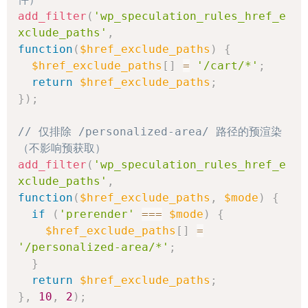
add_filter
(
'wp_speculation_rules_href_e
xclude_paths'
,
function
(
$href_exclude_paths
)
{
$href_exclude_paths
[
]
=
'/cart/*'
;
return
$href_exclude_paths
;
}
)
;
// 仅排除 /personalized-area/ 路径的预渲染
（不影响预获取）
add_filter
(
'wp_speculation_rules_href_e
xclude_paths'
,
function
(
$href_exclude_paths
,
$mode
)
{
if
(
'prerender'
===
$mode
)
{
$href_exclude_paths
[
]
=
'/personalized-area/*'
;
}
return
$href_exclude_paths
;
}
,
10
,
2
)
;