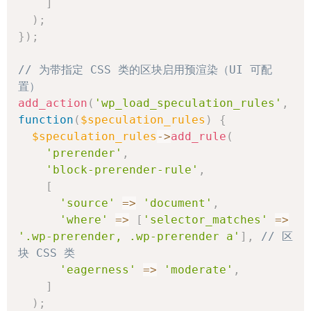
]
)
;
}
)
;
// 为带指定 CSS 类的区块启用预渲染（UI 可配
置）
add_action
(
'wp_load_speculation_rules'
,
function
(
$speculation_rules
)
{
$speculation_rules
->
add_rule
(
'prerender'
,
'block-prerender-rule'
,
[
'source'
=>
'document'
,
'where'
=>
[
'selector_matches'
=>
'.wp-prerender, .wp-prerender a'
]
,
// 区
块 CSS 类
'eagerness'
=>
'moderate'
,
]
)
;