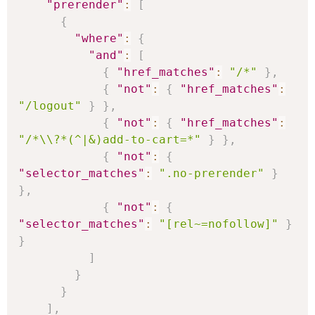
"prerender"
:
[
{
"where"
:
{
"and"
:
[
{
"href_matches"
:
"/*"
}
,
{
"not"
:
{
"href_matches"
:
"/logout"
}
}
,
{
"not"
:
{
"href_matches"
:
"/*\\?*(^|&)add-to-cart=*"
}
}
,
{
"not"
:
{
"selector_matches"
:
".no-prerender"
}
}
,
{
"not"
:
{
"selector_matches"
:
"[rel~=nofollow]"
}
}
]
}
}
]
,