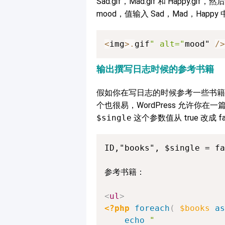
Sad.gif，Mad.gif 和 Happ
mood，值输入 Sad，Mad，Hap
<
img
>
.
gif
" alt="
mood" 
/
>
输出撰写日志时候的参考书籍
假如你在写日志的时候参考一些书籍
个也很易，WordPress 允许
$single
这个参数值从 true 改成
ID,"books", $single = fa
参考书籍：

<
ul
>
<?php
foreach
(
$books
as
echo
"
