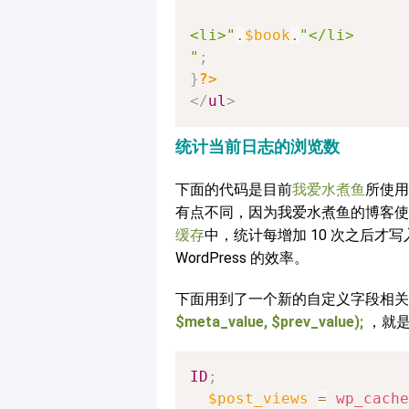
<li>"
.
$book
.
"</li>

"
;
}
?>
</
ul
>
统计当前日志的浏览数
下面的代码是目前
我爱水煮鱼
所使
有点不同，因为我爱水煮鱼的博客使
缓存
中，统计每增加 10 次之后
WordPress 的效率。
下面用到了一个新的自定义字段相
$meta_value, $prev_value);
，就
ID
;
$post_views
=
wp_cache