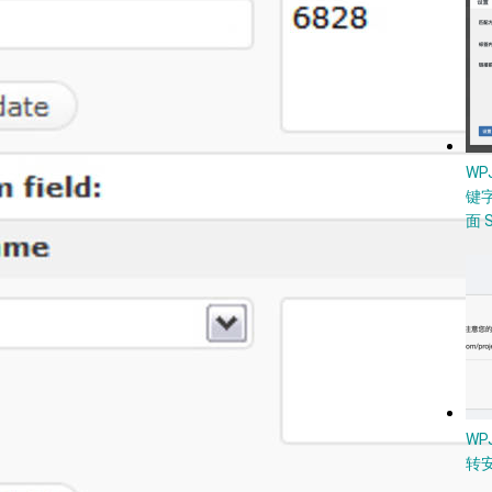
W
键
面 
WP
转