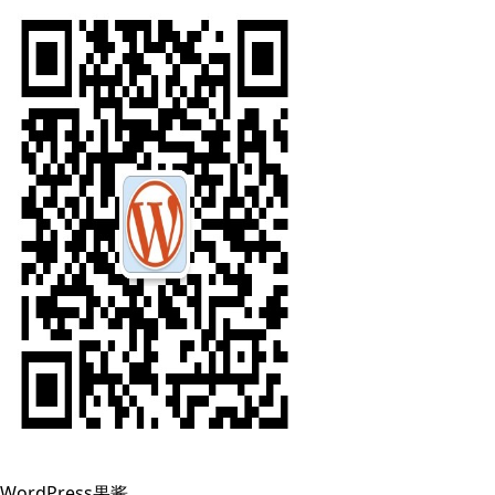
WordPress果酱