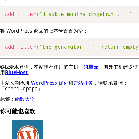
add_filter
(
'disable_months_dropdown'
,
'__
将 WordPress 返回的版本号设置为空：
add_filter
(
'the_generator'
,
'__return_empty
©我爱水煮鱼，本站推荐使用的主机：
阿里云
，国外主机建议使
用
BlueHost
。
本站长期承接
WordPress 优化
和
建站业务
，请联系微信：
「chenduopapa」。
标签：
函数大全
你可能也喜欢