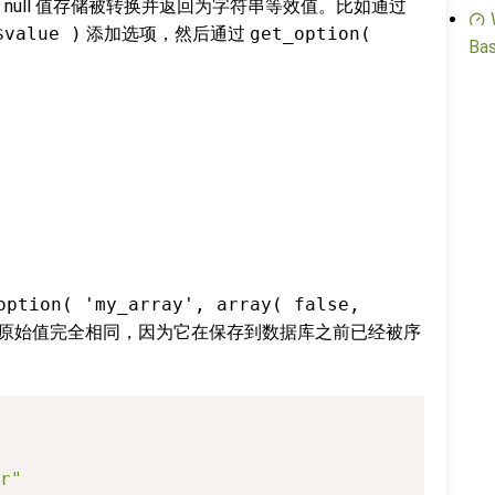
null 值存储被转换并返回为字符串等效值。比如通过
$value )
添加选项，然后通过
get_option(
Bas
：
option( 'my_array', array( false,
将与原始值完全相同，因为它在保存到数据库之前已经被序
r"