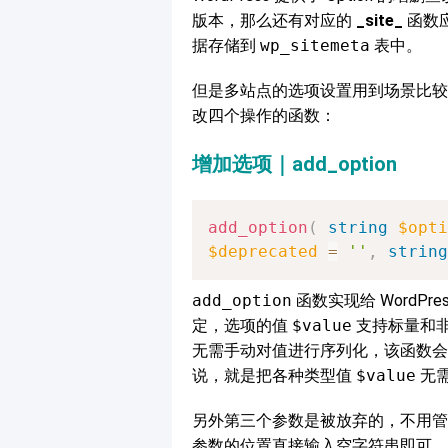
版本，那么还有对应的
_site_
函数
据存储到
wp_sitemeta
表中。
但是多站点的选项设置用到场景比较少
改四个操作的函数：
增加选项｜add_option
add_option
(
string
$opti
$deprecated
=
''
,
string
add_option
函数实现给 WordP
定，选项的值
$value
支持标量和
无需手动对值进行序列化，该函数会
说，就是把各种类型值
$value
无
另外第三个参数是被放弃的，不用
参数的位置直接输入空字符串即可