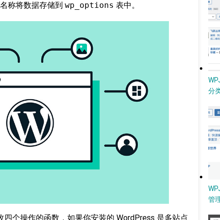
义名称将数据存储到
wp_options
表中。
W
分类
WP
管
增删查改四个操作的函数，如果你安装的 WordPress 是多站点