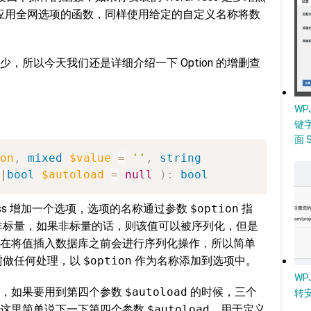
应用全网选项的函数，同样使用给定的自定义名称将数
，所以今天我们还是详细介绍一下 Option 的增删查
W
键
面 
on
,
mixed
$value
=
''
,
string
|
bool
$autoload
=
null
)
:
bool
ress 增加一个选项，选项的名称通过参数
$option
指
非标量，如果非标量的话，则该值可以被序列化，但是
在将值插入数据库之前会进行序列化操作，所以简单
需做任何处理，以
$option
作为名称添加到选项中。
WP
管，如果要用到第四个参数
$autoload
的时候，三个
转
，这里简单说下一下第四个参数
$autoload
，用于定义