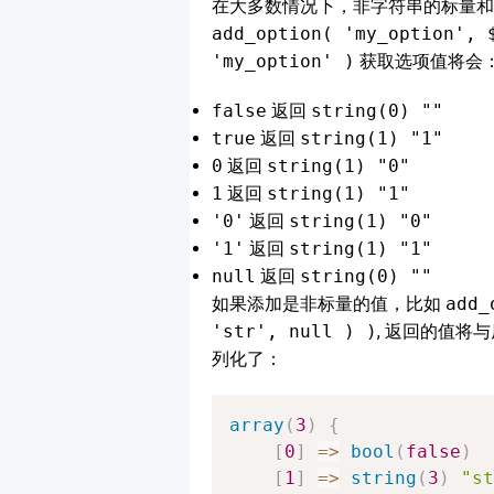
在大多数情况下，非字符串的标量和 
add_option( 'my_option', 
'my_option' )
获取选项值将会
false
返回
string(0) ""
true
返回
string(1) "1"
0
返回
string(1) "0"
1
返回
string(1) "1"
'0'
返回
string(1) "0"
'1'
返回
string(1) "1"
null
返回
string(0) ""
如果添加是非标量的值，比如
add_
'str', null ) )
, 返回的值
列化了：
array
(
3
)
{
[
0
]
=>
bool
(
false
)
[
1
]
=>
string
(
3
)
"st