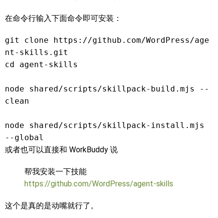
在命令行输入下面命令即可安装：
git clone https://github.com/WordPress/age
nt-skills.git
cd agent-skills
node shared/scripts/skillpack-build.mjs --
clean
node shared/scripts/skillpack-install.mjs 
--global
或者也可以直接和 WorkBuddy 说
帮我安装一下技能
https://github.com/WordPress/agent-skills
这个是真的是动嘴就行了。