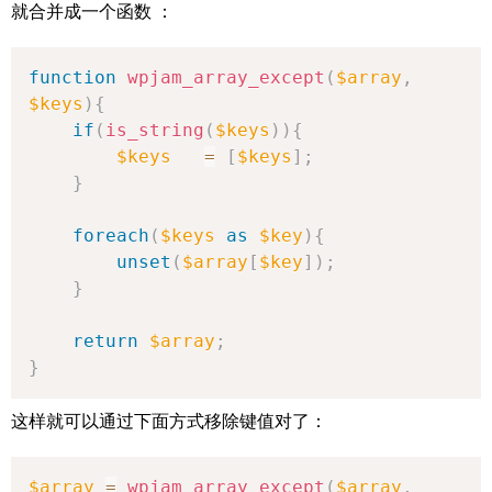
就合并成一个函数 ：
function
wpjam_array_except
(
$array
,
$keys
)
{
if
(
is_string
(
$keys
)
)
{
$keys
=
[
$keys
]
;
}
foreach
(
$keys
as
$key
)
{
unset
(
$array
[
$key
]
)
;
}
return
$array
;
}
这样就可以通过下面方式移除键值对了：
$array
=
wpjam_array_except
(
$array
,