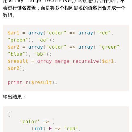
用
array_merge_recursive()
函数进行合并的话，不
会进行键名覆盖，而是将多个相同键名的值递归合并成一个
数组。
$ar1
=
array
(
"color"
=>
array
(
"red"
,
"green"
)
,
"aa"
)
;
$ar2
=
array
(
"color"
=>
array
(
"green"
,
"blue"
)
,
"bb"
)
;
$result
=
array_merge_recursive
(
$ar1
,
$ar2
)
;
print_r
(
$result
)
;
输出结果：
[
'color'
=>
[
(
int
)
0
=>
'red'
,