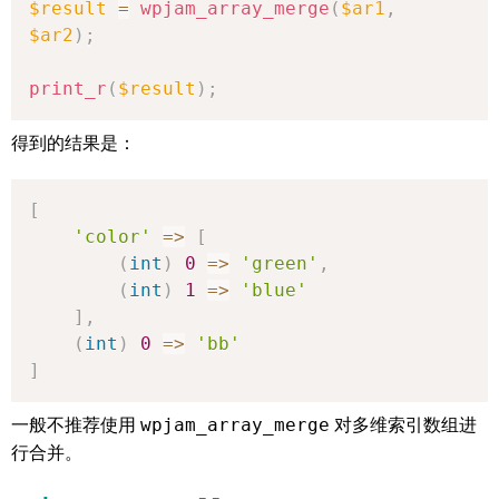
$result
=
wpjam_array_merge
(
$ar1
,
$ar2
)
;
print_r
(
$result
)
;
得到的结果是：
[
'color'
=>
[
(
int
)
0
=>
'green'
,
(
int
)
1
=>
'blue'
]
,
(
int
)
0
=>
'bb'
]
一般不推荐使用
wpjam_array_merge
对多维索引数组进
行合并。