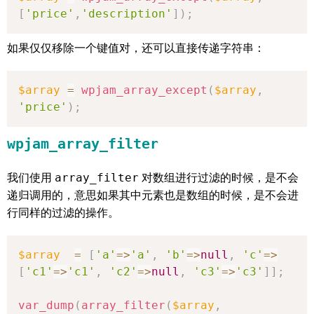
[
'price'
,
'description'
]
)
;
如果仅仅移除一个键值对，还可以直接传递字符串：
$array
=
wpjam_array_except
(
$array
,
'price'
)
;
wpjam_array_filter
我们使用
array_filter
对数组进行过滤的时候，是不会
递归调用的，意思如果其中元素也是数组的时候，是不会进
行同样的过滤的操作。
$array
=
[
'a'
=>
'a'
,
'b'
=>
null
,
'c'
=>
[
'c1'
=>
'c1'
,
'c2'
=>
null
,
'c3'
=>
'c3'
]
]
;
var_dump
(
array_filter
(
$array
,