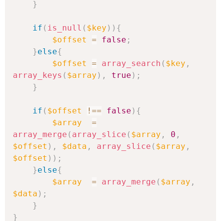
}
if
(
is_null
(
$key
)
)
{
$offset
=
false
;
}
else
{
$offset
=
array_search
(
$key
,
array_keys
(
$array
)
,
true
)
;
}
if
(
$offset
!==
false
)
{
$array
=
array_merge
(
array_slice
(
$array
,
0
,
$offset
)
,
$data
,
array_slice
(
$array
,
$offset
)
)
;
}
else
{
$array
=
array_merge
(
$array
,
$data
)
;
}
}