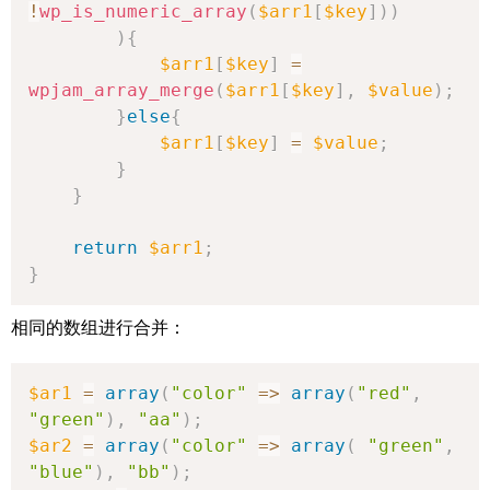
!
wp_is_numeric_array
(
$arr1
[
$key
]
)
)
)
{
$arr1
[
$key
]
=
wpjam_array_merge
(
$arr1
[
$key
]
,
$value
)
;
}
else
{
$arr1
[
$key
]
=
$value
;
}
}
return
$arr1
;
}
相同的数组进行合并：
$ar1
=
array
(
"color"
=>
array
(
"red"
,
"green"
)
,
"aa"
)
;
$ar2
=
array
(
"color"
=>
array
(
"green"
,
"blue"
)
,
"bb"
)
;