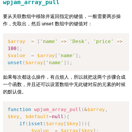
wpjam_array_pull
要从关联数组中移除并返回指定的键值，一般需要两步操
作，先取出，然后 unset 数组中的键值对：
$array
=
[
'name'
=>
'Desk'
,
'price'
=>
100
]
;
$value
=
$array
[
'name'
]
;
unset
(
$array
[
'name'
]
)
;
如果每次都这么操作，有点烦人，所以就把这两个步骤合成
一个函数，并且还可以设置数组中无此键对应的元素的时候
的默认值。
function
wpjam_array_pull
(
&
$array
,
$key
,
$default
=
null
)
{
if
(
isset
(
$array
[
$key
]
)
)
{
$value
=
$array
[
$key
]
;