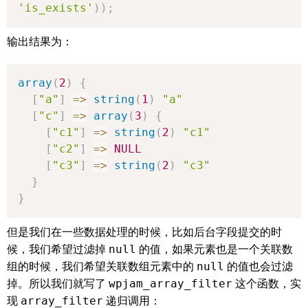
'is_exists'
)
)
;
输出结果为：
array
(
2
)
{
[
"a"
]
=>
string
(
1
)
"a"
[
"c"
]
=>
array
(
3
)
{
[
"c1"
]
=>
string
(
2
)
"c1"
[
"c2"
]
=>
NULL
[
"c3"
]
=>
string
(
2
)
"c3"
}
}
但是我们在一些数据处理的时候，比如后台字段提交的时
候，我们希望过滤掉
null
的值，如果元素也是一个关联数
组的时候，我们希望关联数组元素中的
null
的值也会过滤
掉。所以我们就写了
wpjam_array_filter
这个函数，实
现
array_filter
递归调用：