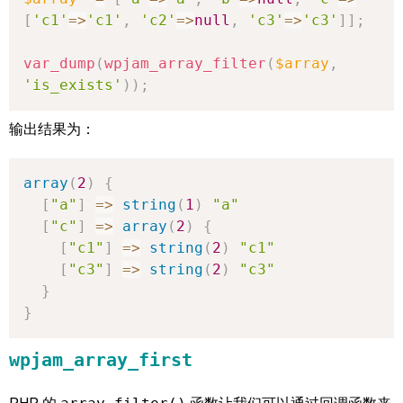
[
'c1'
=>
'c1'
,
'c2'
=>
null
,
'c3'
=>
'c3'
]
]
;
var_dump
(
wpjam_array_filter
(
$array
,
'is_exists'
)
)
;
输出结果为：
array
(
2
)
{
[
"a"
]
=>
string
(
1
)
"a"
[
"c"
]
=>
array
(
2
)
{
[
"c1"
]
=>
string
(
2
)
"c1"
[
"c3"
]
=>
string
(
2
)
"c3"
}
}
wpjam_array_first