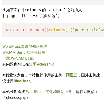
比如下面在
$columns
的
'author'
之前插入
['page_title'=>'页面标题']
：
wpjam_array_push
(
$columns
,
[
'page_title'
=>
WordPress果酱的知识星球
WPJAM Basic 插件项目页
下载 WPJAM Basic
有问题也可以在
知乎@denishua
©我爱水煮鱼，本站推荐使用的主机：
阿里云
，国外主机建
议使用
BlueHost
。
本站长期承接
WordPress 优化
和
建站业务
，请联系微信：
「chenduopapa」。