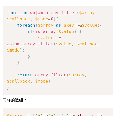
function
wpjam_array_filter
(
$array
,
$callback
,
$mode
=
0
)
{
foreach
(
$array
as
$key
=>
&
$value
)
{
if
(
is_array
(
$value
)
)
{
$value
=
wpjam_array_filter
(
$value
,
$callback
,
$mode
)
;
}
}
return
array_filter
(
$array
,
$callback
,
$mode
)
;
}
同样的数组：
$array
=
[
'a'
=>
'a'
,
'b'
=>
null
,
'c'
=>