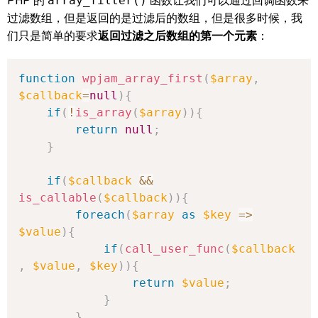
PHP 的
array_filter()
函数让我们可以通过回调函数来
过滤数组，但是返回的是过滤后的数组，但是很多时候，我
们只是简单的要求
返回过滤之后数组的第一个元素
：
function
wpjam_array_first
(
$array
,
$callback
=
null
)
{
if
(
!
is_array
(
$array
)
)
{
return
null
;
}
if
(
$callback
&&
is_callable
(
$callback
)
)
{
foreach
(
$array
as
$key
=>
$value
)
{
if
(
call_user_func
(
$callback
,
$value
,
$key
)
)
{
return
$value
;
}
}