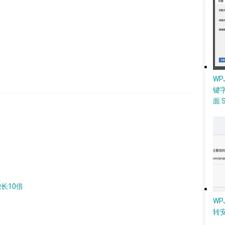
W
键
面 
增长10倍
WP
转