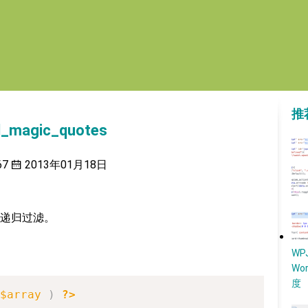
推
_magic_quotes
67
2013年01月18日
递归过滤。
W
Wo
度
$array
)
?>