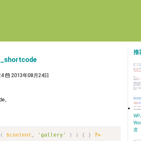
推
_shortcode
24
2013年08月24日
de。
W
Wo
度
(
$content
,
'gallery'
)
)
{
}
?>