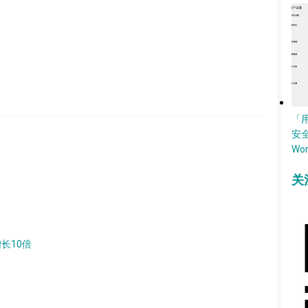
「
安
Wo
关
增长10倍