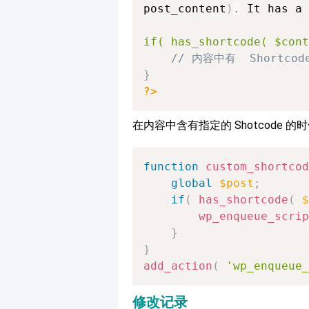
post_content
)
.
 It has a 
if( has_shortcode( $cont
// 内容中有  Shortco
}
?>
在内容中含有指定的 Shotcode 
function
custom_shortcod
global
$post
;
if
(
has_shortcode
(
$
wp_enqueue_scrip
}
}
add_action
(
'wp_enqueue_
修改记录