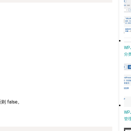
W
分类
则 false。
WP
管