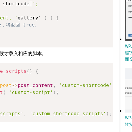
 shortcode
.
';

ent, '
gallery' 
)
)
{
de，将返回 true。
W
键
的时候才载入相应的脚本。
面 
e_scripts
(
)
{
post
->
post_content
,
'custom-shortcode'
)
)
{
t
(
'custom-script'
)
;
scripts'
,
'custom_shortcode_scripts'
)
;
WP
转