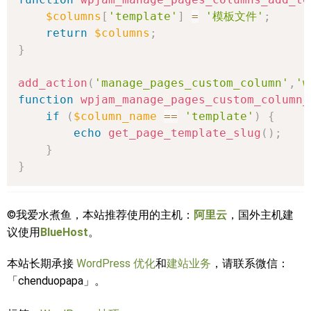
$columns
[
'template'
]
=
'模板文件'
;
return
$columns
;
}
add_action
(
'manage_pages_custom_column'
,
'w
function
wpjam_manage_pages_custom_column_
if
(
$column_name
==
'template'
)
{
echo
get_page_template_slug
(
)
;
}
}
©我爱水煮鱼，本站推荐使用的主机：
阿里云
，国外主机建
议使用
BlueHost
。
本站长期承接
WordPress 优化
和
建站业务
，请联系微信：
「chenduopapa」。