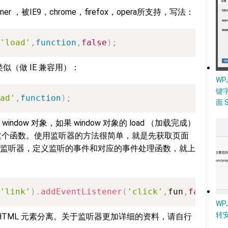
ener ，被IE9，chrome，firefox，opera所支持，写法：
'load'
,
function
,
false
)
;
效果类似（做 IE 兼容用）：
W
键
ad'
,
function
)
;
面 
dow 对象，如果 window 对象的 load （加载完成）
on 这个函数。使用监听器的方法很简单，就是先获取页面
监听器，定义监听的事件和对应的事件处理函数，就上
'link'
)
.
addEventListener
(
'click'
,
fun
,
false
)
;
WP
转
t 与 HTML 元素分离。关于监听器更加详细的资料，请自行