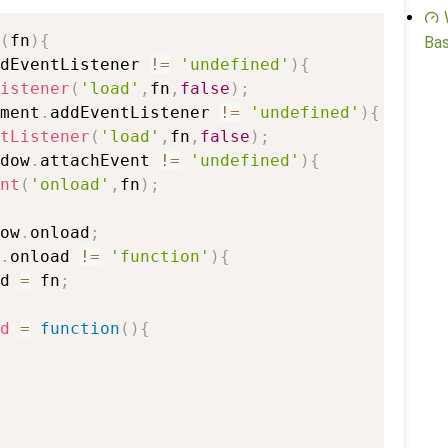
(
fn
)
{
Bas
dEventListener 
!=
'undefined'
)
{
istener
(
'load'
,
fn
,
false
)
;
ment
.
addEventListener 
!=
'undefined'
)
{
tListener
(
'load'
,
fn
,
false
)
;
dow
.
attachEvent 
!=
'undefined'
)
{
nt
(
'onload'
,
fn
)
;
ow
.
onload
;
.
onload 
!=
'function'
)
{
d 
=
 fn
;
d
=
function
(
)
{