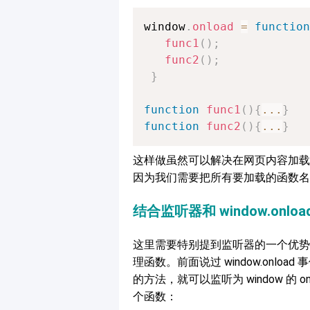
window
.
onload
=
function
func1
(
)
;
func2
(
)
;
}
function
func1
(
)
{
...
}
function
func2
(
)
{
...
}
这样做虽然可以解决在网页内容加载完成
因为我们需要把所有要加载的函数名
结合监听器和 window.on
这里需要特别提到监听器的一个优势
理函数。前面说过 window.onl
的方法，就可以监听为 window 的
个函数：