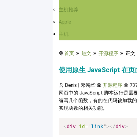
主机推荐
Apple
主机
首页
短文
开源程序
正文
使用原生 JavaScrip
Denis | 邓鸿华
开源程序
73
网页中的 JavaScript 脚本
编写几个函数，有的在代码被加载的
实现函数的相关功能。
<
div
id
=
"
link
"
>
</
div
>