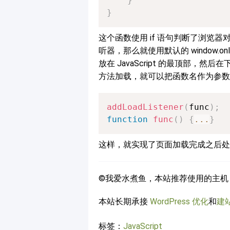
}
}
这个函数使用 if 语句判断了浏览
听器，那么就使用默认的 window.
放在 JavaScript 的最顶部
方法加载，就可以把函数名作为参数调用这
addLoadListener
(
func
)
;
function
func
(
)
{
...
}
这样，就实现了页面加载完成之后处
©我爱水煮鱼，本站推荐使用的主机
本站长期承接
WordPress 优化
和
建
标签：
JavaScript