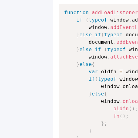
function
addLoadListener
if
(
typeof
 window
.
ad
        window
.
addEventL
}
else
if
(
typeof
 docu
        document
.
addEven
}
else
if
(
typeof
 win
        window
.
attachEve
}
else
{
var
 oldfn 
=
 wind
if
(
typeof
 window
            window
.
onloa
}
else
{
            window
.
onloa
oldfn
(
)
;
fn
(
)
;
}
;
}