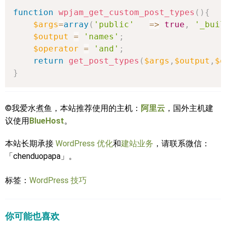
function
wpjam_get_custom_post_types
(
)
{
$args
=
array
(
'public'
=>
true
,
'_buil
$output
=
'names'
;
$operator
=
'and'
;
return
get_post_types
(
$args
,
$output
,
$o
}
©我爱水煮鱼，本站推荐使用的主机：
阿里云
，国外主机建
议使用
BlueHost
。
本站长期承接
WordPress 优化
和
建站业务
，请联系微信：
「chenduopapa」。
标签：
WordPress 技巧
你可能也喜欢