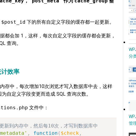
ache_key
，
'post_meta'
作为
cache_group
整
该
$post_id
下的所有自定义字段的缓存都一起更新。
据都会加 1，这样，每次自定义字段的缓存都会更新，
L 查询。
W
分类
统计效率
内存中，每次增加10次浏览才写入数据库中去，这样
操作因为自定义字段变更而造成 SQL 查询次数。
ntions.php
文件中：
WP
管
先更新到内存中，然后每10次，才写到数据库中
metadata'
,
function
(
$check
,