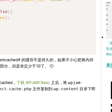
lse
)
{
ws
]
;
「
安
Wo
mcached# 的缓存不是持久的，如果不小心把将内存
关
分，但是肯定少于10了。 🙂
ached，
下载 WPJAM Basic
之后，将
wpjam-
ect-cache.php
文件复制到
wp-content
目录下即