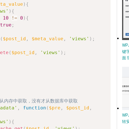
ta_value
)
{
ws'
)
{
10
!=
0
)
{
true
;
(
$post_id
,
$meta_value
,
'views'
)
;
W
键
ete
(
$post_id
,
'views'
)
;
面 
先从内存中获取，没有才从数据库中获取
adata'
,
function
(
$pre
,
$post_id
,
WP
ws'
)
{
转
ache_get
(
$post_id
,
'views'
)
;