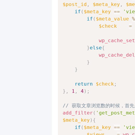
$post_id
,
$meta_key
,
$me
if
(
$meta_key
==
'vie
if
(
$meta_value
%
$check
=
wp_cache_set
}
else
{
wp_cache_del
}
}
return
$check
;
}
,
1
,
4
)
;
// 获取文章浏览数的时候，首
add_filter
(
'get_post_met
$meta_key
)
{
if
(
$meta_key
==
'vie
$views
=
wp_c