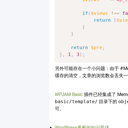
if
(
$views
!==
fa
return
[
$vie
}
}
return
$pre
;
}
,
1
,
3
)
;
另外可能存在一个小问题：由于 #Me
缓存的清空，文章的浏览数会丢失一部
WPJAM Basic
插件已经集成了 Memc
basic/template/
目录下的
obj
可。
WordPress果酱的知识星球