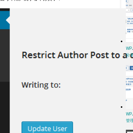
W
分类
WP
管