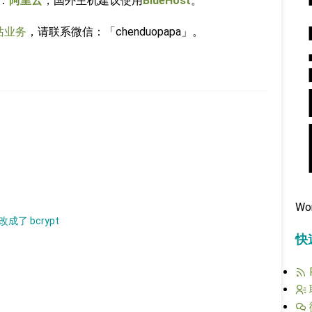
：
阿里云
，国外主机建议使用
BlueHost
。
站业务
，请联系微信：「chenduopapa」。
Wo
成了 bcrypt​
快