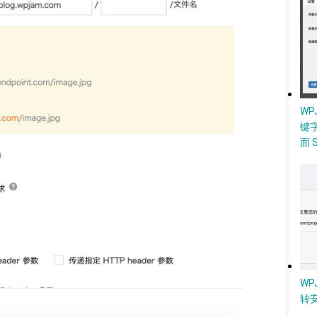
W
键
面 
WP
转