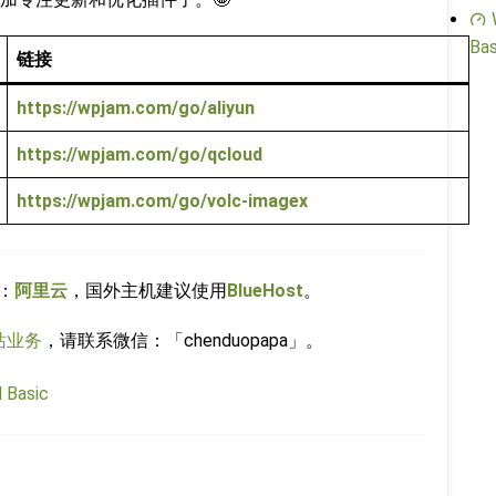
Bas
链接
https://wpjam.com/go/aliyun
https://wpjam.com/go/qcloud
https://wpjam.com/go/volc-imagex
：
阿里云
，国外主机建议使用
BlueHost
。
站业务
，请联系微信：「chenduopapa」。
Basic