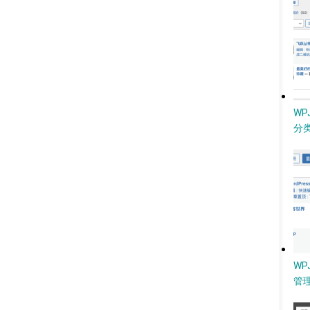
W
分类
WP
管