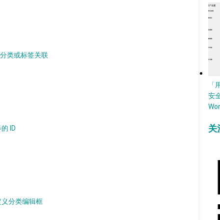
设置分类或标签关联
「
安
Wo
关
的 ID
自定义分类编辑框