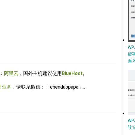
W
键
面 
：
阿里云
，国外主机建议使用
BlueHost
。
站业务
，请联系微信：「chenduopapa」。
WP
转