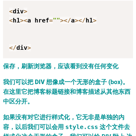
<
div
>
<
h1
>
<
a href
=
""
>
<
/
a
>
<
/
h1
>
<
/
div
>
保存，刷新浏览器，应该看到没有任何变化
我们可以把
DIV
想像成一个无形的盒子 (box)。
在这里它把
博客标题链接
和
博客描述
从其他东西
中区分开。
如果没有对它进行样式化，它无非是单独的内
容，以后我们可以会用
style.css
这个文件去