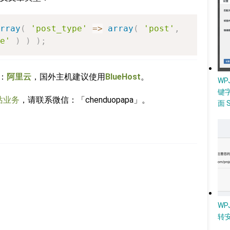
rray
(
'post_type'
=>
array
(
'post'
,
e'
)
)
)
;
：
阿里云
，国外主机建议使用
BlueHost
。
W
键
站业务
，请联系微信：「chenduopapa」。
面 
WP
转