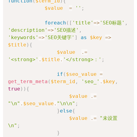
function
(
$term_id
)
{
$value
=
''
;
foreach
(
[
'title'
=>
'SEO标题'
,
'description'
=>
'SEO描述'
,
'keywords'
=>
'SEO关键字'
]
as
$key
=>
$title
)
{
$value
.=
'<strong>'
.
$title
.
'</strong>：'
;
if
(
$seo_value
=
get_term_meta
(
$term_id
,
'seo_'
.
$key
,
true
)
)
{
$value
.=
"\n"
.
$seo_value
.
"\n\n"
;
}
else
{
$value
.=
"未设置
\n"
;
}