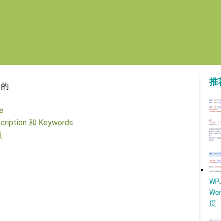
推
 的
e
iption 和 Keywords
页
W
Wo
度