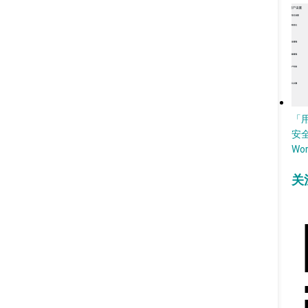
「
安
Wo
关