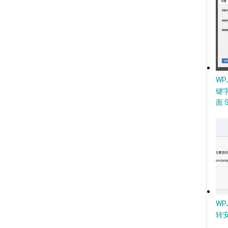
W
键
面 
WP
转