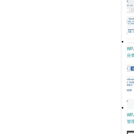
W
分类
WP
管